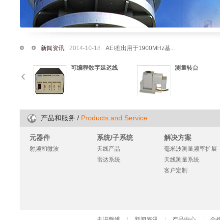
新闻资讯
2014-10-18
AEI推出用于1900MHz基...
2
可编程数字延迟线
测量转台
/
Products and Service
产品和服务
元器件
系统/子系统
解决方案
射频和微波
天线产品
毫米波测量频率扩展
雷达系统
天线测量系统
客户定制
走进磐维
|
新闻资讯
|
产品中心
|
合